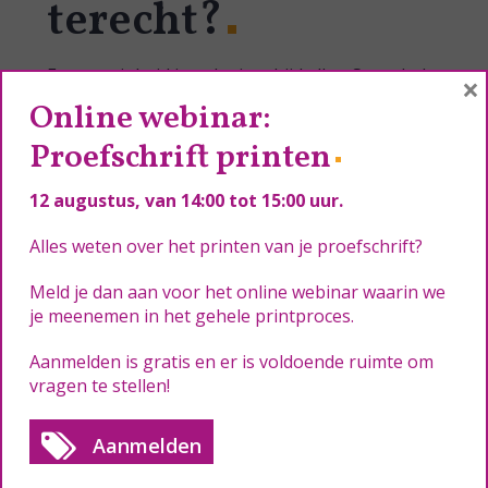
terecht?
Eenvormigheid is ook niet altijd alles. Soms heb
×
je behoefte aan drukwerk met een
Online webinar:
persoonlijker tintje. Dan is het fijn dat je jouw
Proefschrift printen
brieven, kaarten, kalenders of brochures kunt
aanpassen aan de ontvanger. Daarom kun je bij
12 augustus
, van 14:00 tot 15:00 uur.
ons ook terecht voor al je gepersonaliseerd
drukwerk. Je levert ons je wensen en het
Alles weten over het printen van je proefschrift?
adressenbestand. Wij regelen de rest. Zelfs tot
Meld je dan aan voor het online webinar waarin we
en met de verspreiden, als je dat wilt.
je meenemen in het gehele printproces.
Neem contact met ons op om je wensen te
Aanmelden is gratis en er is voldoende ruimte om
bespreken!
vragen te stellen!
Contact opnemen
Aanmelden