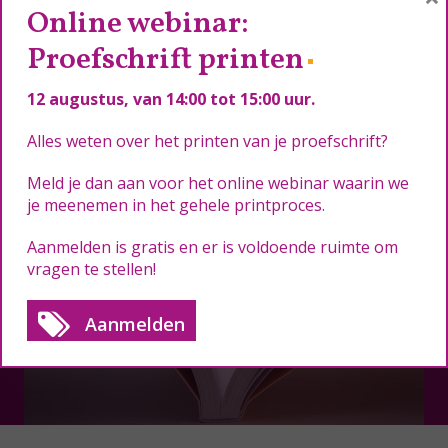
Online webinar:
Proefschrift printen
12 augustus
, van 14:00 tot 15:00 uur.
Alles weten over het printen van je proefschrift?
Meld je dan aan voor het online webinar waarin we
je meenemen in het gehele printproces.
Aanmelden is gratis en er is voldoende ruimte om
vragen te stellen!
Aanmelden