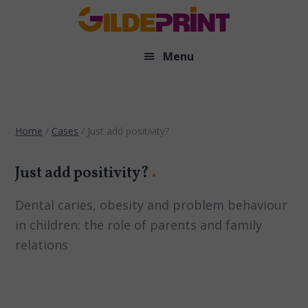
Door
naar
de
Menu
hoofd
inhoud
Home
/
Cases
/
Just add positivity?
Just add positivity?
Dental caries, obesity and problem behaviour
in children: the role of parents and family
relations