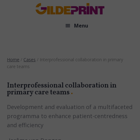
Door
naar
de
Menu
hoofd
inhoud
Home
/
Cases
/
Interprofessional collaboration in primary
care teams
Interprofessional collaboration in
primary care teams
Development and evaluation of a multifaceted
programma to enhance patient-centredness
and efficiency