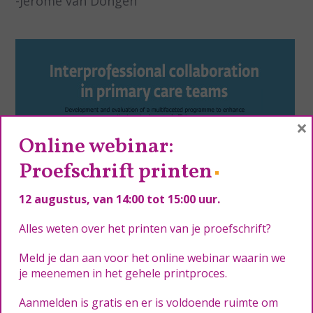
-Jerôme van Dongen
×
Online webinar:
Proefschrift printen
12 augustus
, van 14:00 tot 15:00 uur.
Alles weten over het printen van je proefschrift?
Meld je dan aan voor het online webinar waarin we
je meenemen in het gehele printproces.
Aanmelden is gratis en er is voldoende ruimte om